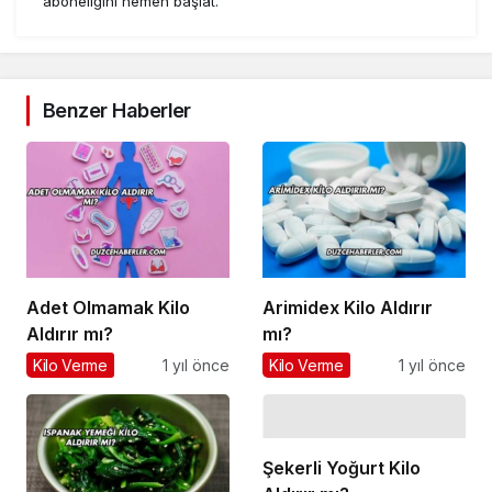
aboneliğini hemen başlat.
Benzer Haberler
Adet Olmamak Kilo
Arimidex Kilo Aldırır
Aldırır mı?
mı?
Kilo Verme
1 yıl önce
Kilo Verme
1 yıl önce
Şekerli Yoğurt Kilo