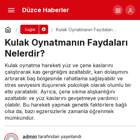
Kağıt Yemenin Zararları Nelerdir?
Düzce Haberler
Yorum Yap
Paylaş
Kulak Oynatmanın Faydaları
Sağlık
Nelerdir?
Kulak Oynatmanın Faydaları
Nelerdir?
Kulak oynatma hareketi yüz ve çene kaslarını
çalıştırarak kas gerginliğini azaltabilir, kan dolaşımını
artırarak baş bölgesinde rahatlama sağlayabilir ve
stres seviyesini düşürerek psikolojik olarak olumlu bir
etki yaratabilir. Ayrıca, çene sıkma alışkanlığını
azaltabilir ve yüz kaslarını gevşetmeye yardımcı
olabilir. Bu hareketi yapmak genetik faktörlere bağlı
olsa da, bazı egzersizlerle zamanla öğrenmek
mümkündür.
admin
tarafından yayınlandı