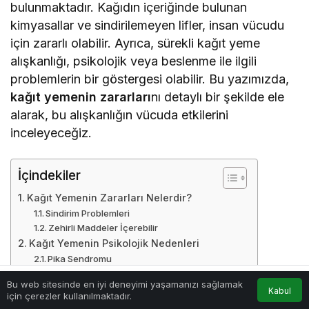
bulunmaktadır. Kağıdın içeriğinde bulunan
kimyasallar ve sindirilemeyen lifler, insan vücudu
için zararlı olabilir. Ayrıca, sürekli kağıt yeme
alışkanlığı, psikolojik veya beslenme ile ilgili
problemlerin bir göstergesi olabilir. Bu yazımızda,
kağıt yemenin zararları
nı detaylı bir şekilde ele
alarak, bu alışkanlığın vücuda etkilerini
inceleyeceğiz.
İçindekiler
Kağıt Yemenin Zararları Nelerdir?
Sindirim Problemleri
Zehirli Maddeler İçerebilir
Kağıt Yemenin Psikolojik Nedenleri
Pika Sendromu
Stres ve Anksiyete
Bu web sitesinde en iyi deneyimi yaşamanızı sağlamak
Kağıt Yemenin Uzun Vadeli Zararları
Kabul
Anasayfa
Akış
Hesabım
için çerezler kullanılmaktadır.
Bağırsak Tıkanıklığı