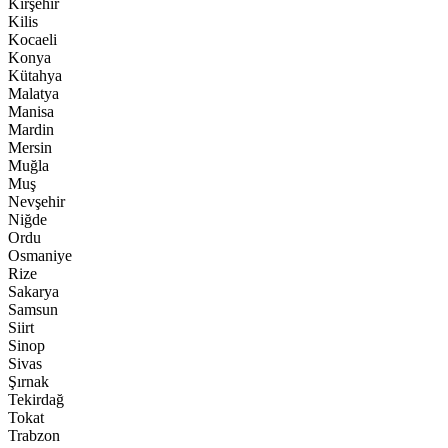
Kırşehir
Kilis
Kocaeli
Konya
Kütahya
Malatya
Manisa
Mardin
Mersin
Muğla
Muş
Nevşehir
Niğde
Ordu
Osmaniye
Rize
Sakarya
Samsun
Siirt
Sinop
Sivas
Şırnak
Tekirdağ
Tokat
Trabzon