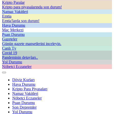
Kripto Paralar
Kripto para piyasalarında son durum!
Namaz Vakitleri
Emtia
Emtia'larda son durum!
Hava Durumu
Maç Merkezi
Puan Durumu
Gazeteler
Günün gazete manşetlerini inceleyin.
Canlı Tv
Covid 19
Pandeminin detayları..
Yol Durumu
Nöbetçi Eczaneler
Döviz Kurları
Hava Durumu
Kripto Para Piyasaları
Namaz Vakitleri
Nöbetçi Eczaneler
Puan Durumu
Son Depremler
Yol Durumu