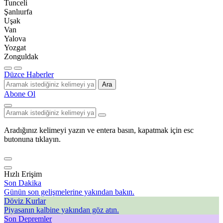
Tunceli
Şanlıurfa
Uşak
Van
Yalova
Yozgat
Zonguldak
Düzce Haberler
Ara
Abone Ol
Aradığınız kelimeyi yazın ve entera basın, kapatmak için esc
butonuna tıklayın.
Hızlı Erişim
Son Dakika
Günün son gelişmelerine yakından bakın.
Döviz Kurlar
Piyasanın kalbine yakından göz atın.
Son Depremler