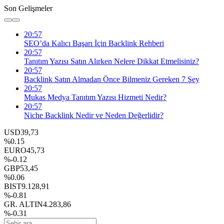
Son Gelişmeler
20:57
SEO’da Kalıcı Başarı İçin Backlink Rehberi
20:57
Tanıtım Yazısı Satın Alırken Nelere Dikkat Etmelisiniz?
20:57
Backlink Satın Almadan Önce Bilmeniz Gereken 7 Şey
20:57
Mukas Medya Tanıtım Yazısı Hizmeti Nedir?
20:57
Niche Backlink Nedir ve Neden Değerlidir?
USD
39,73
%0.15
EURO
45,73
%-0.12
GBP
53,45
%0.06
BIST
9.128,91
%-0.81
GR. ALTIN
4.283,86
%-0.31