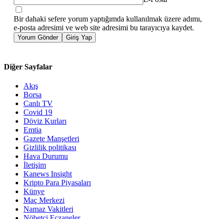
Bir dahaki sefere yorum yaptığımda kullanılmak üzere adımı,
e-posta adresimi ve web site adresimi bu tarayıcıya kaydet.
Yorum Gönder
Giriş Yap
Diğer Sayfalar
Akış
Borsa
Canlı TV
Covid 19
Döviz Kurları
Emtia
Gazete Manşetleri
Gizlilik politikası
Hava Durumu
İletişim
Kanews Insight
Kripto Para Piyasaları
Künye
Maç Merkezi
Namaz Vakitleri
Nöbetçi Eczaneler