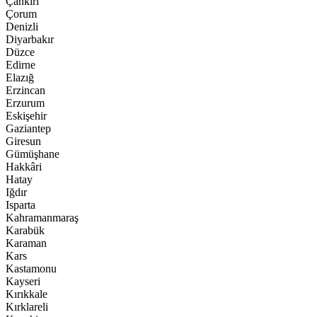
Çankırı
Çorum
Denizli
Diyarbakır
Düzce
Edirne
Elazığ
Erzincan
Erzurum
Eskişehir
Gaziantep
Giresun
Gümüşhane
Hakkâri
Hatay
Iğdır
Isparta
Kahramanmaraş
Karabük
Karaman
Kars
Kastamonu
Kayseri
Kırıkkale
Kırklareli