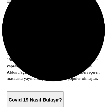
Lorem Ipsum
, dizgi ve baskı endüstrisinde
kullanılan mıgır metinlerdir. Lorem Ipsum, adı
bilinmeyen bir matbaacının bir hurufat numune kitabı
oluşturmak üzere bir yazı galerisini alarak karıştırdığı
1500’lerden beri endüstri standardı sahte metinler
olarak kullanılmıştır. Beşyüz yıl boyunca varlığını
sürdürmekle kalmamış, aynı zamanda pek
değişmeden elektronik dizgiye de sıçramıştır.
1960’larda Lorem Ipsum pasajları da içeren Letraset
yapraklarının yayınlanması ile ve yakın zamanda
Aldus PageMaker gibi Lorem Ipsum sürümleri içeren
masaüstü yayıncılık yazılımları ile popüler olmuştur.
Covid 19 Nasıl Bulaşır?