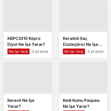
KBPC3510 Köprü
Keratinli Saç
Diyot Ne İşe Yarar?
Düzleştirici Ne İşe
Yarar?
Ne İşe Yarar
2 yıl önce
Ne İşe Yarar
2 yıl önce
Kerevit Ne İşe
Kedi Kumu Paspası
Yarar?
Ne İşe Yarar?