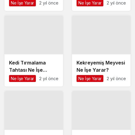
Ne İşe Yarar
2 yıl önce
Ne İşe Yarar
2 yıl önce
Kedi Tırmalama
Kekreyemiş Meyvesi
Tahtası Ne İşe
Ne İşe Yarar?
Yarar?
Ne İşe Yarar
2 yıl önce
Ne İşe Yarar
2 yıl önce