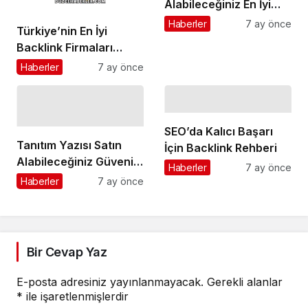
Alabileceğiniz En İyi
Firmalar
Haberler
7 ay önce
Türkiye’nin En İyi
Backlink Firmaları
Hangileridir?
Haberler
7 ay önce
SEO’da Kalıcı Başarı
Tanıtım Yazısı Satın
İçin Backlink Rehberi
Alabileceğiniz Güvenilir
Haberler
7 ay önce
Firmalar
Haberler
7 ay önce
Bir Cevap Yaz
E-posta adresiniz yayınlanmayacak.
Gerekli alanlar
*
ile işaretlenmişlerdir