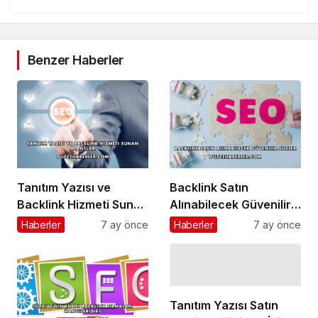
Benzer Haberler
Tanıtım Yazısı ve
Backlink Satın
Backlink Hizmeti Sunan
Alınabilecek Güvenilir
Ajanslar
Siteler
Haberler
7 ay önce
Haberler
7 ay önce
Tanıtım Yazısı Satın