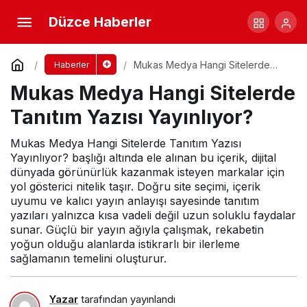
Mukas Medya Hangi Sitelerde Tanıtım Yazısı
Düzce Haberler
Yayınlıyor?
Yorum Yap
Mukas Medya Hangi Sitelerde
Haberler
Tanıtım Yazısı Yayınlıyor?
Mukas Medya Hangi Sitelerde
Tanıtım Yazısı Yayınlıyor?
Mukas Medya Hangi Sitelerde Tanıtım Yazısı
Yayınlıyor? başlığı altında ele alınan bu içerik, dijital
dünyada görünürlük kazanmak isteyen markalar için
yol gösterici nitelik taşır. Doğru site seçimi, içerik
uyumu ve kalıcı yayın anlayışı sayesinde tanıtım
yazıları yalnızca kısa vadeli değil uzun soluklu faydalar
sunar. Güçlü bir yayın ağıyla çalışmak, rekabetin
yoğun olduğu alanlarda istikrarlı bir ilerleme
sağlamanın temelini oluşturur.
Yazar
tarafından yayınlandı