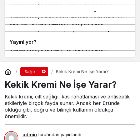
Mukas Medya Tanıtım Yazısı Hizmeti Nedir?
6
Niche Backlink Nedir ve Neden Değerlidir?
7
Mukas Medya Backlink Hizmetleri Güvenilir mi?
8
9
SEO’da Tanıtım Yazısının Gerçek Gücü
Mukas Medya ile SEO Çalışması Nasıl Yapılır?
Mukas Medya Hangi Sitelerde Tanıtım Yazısı
10
Yayınlıyor?
Mukas Medya Kimdir? Ne Hizmet Sunar?
Kekik Kremi Ne İşe Yarar?
Sağlık
Kekik Kremi Ne İşe Yarar?
Kekik kremi, cilt sağlığı, kas rahatlaması ve antiseptik
etkileriyle birçok fayda sunar. Ancak her üründe
olduğu gibi, doğru ve bilinçli kullanım oldukça
önemlidir.
admin
tarafından yayınlandı