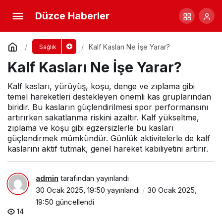
Kekik Kremi Ne İşe Yarar?
Düzce Haberler
Yorum Yap
Paylaş
Kalf Kasları Ne İşe Yarar?
Sağlık
Kalf Kasları Ne İşe Yarar?
Kalf kasları, yürüyüş, koşu, denge ve zıplama gibi
temel hareketleri destekleyen önemli kas gruplarından
biridir. Bu kasların güçlendirilmesi spor performansını
artırırken sakatlanma riskini azaltır. Kalf yükseltme,
zıplama ve koşu gibi egzersizlerle bu kasları
güçlendirmek mümkündür. Günlük aktivitelerle de kalf
kaslarını aktif tutmak, genel hareket kabiliyetini artırır.
admin
tarafından yayınlandı
30 Ocak 2025, 19:50
yayınlandı
30 Ocak 2025,
19:50
güncellendi
14