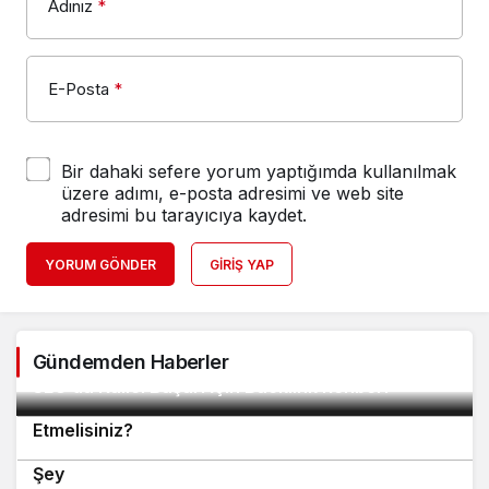
Adınız
*
E-Posta
*
Bir dahaki sefere yorum yaptığımda kullanılmak
üzere adımı, e-posta adresimi ve web site
adresimi bu tarayıcıya kaydet.
YORUM GÖNDER
GIRIŞ YAP
2
Gündemden Haberler
SEO’da Kalıcı Başarı İçin Backlink Rehberi
Tanıtım Yazısı Satın Alırken Nelere Dikkat
3
Etmelisiniz?
Backlink Satın Almadan Önce Bilmeniz Gereken 7
4
Şey
5