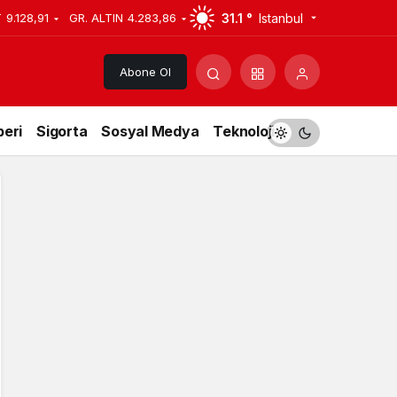
31.1 °
Istanbul
T
9.128,91
GR. ALTIN
4.283,86
Abone Ol
eri
Sigorta
Sosyal Medya
Teknoloji