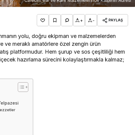
Cafecim: Bar ve Kafe Malzemelerinde Kalitenin Adresi
+
-
PAYLAŞ
sunmanın yolu, doğru ekipman ve malzemelerden
e ve meraklı amatörlere özel zengin ürün
satış platformudur. Hem şurup ve sos çeşitliliği hem
 içecek hazırlama sürecini kolaylaştırmakla kalmaz;
Yelpazesi
Lezzetler