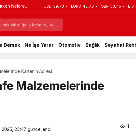
lırken Nelere
USD
39,73
EURO
45,73
GBP
53,45
BIS
e Demek
Ne İşe Yarar
Otomotiv
Sağlık
Seyahat Rehb
melerinde Kalitenin Adresi
afe Malzemelerinde
11
n 2025, 23:47
güncellendi