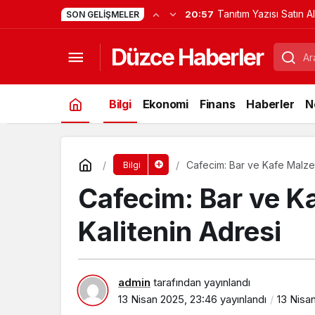
Tanıtım Yazısı Satın A
20:57
SON GELIŞMELER
Dikkat Etmelisiniz?
Düzce Haberler
Bilgi
Ekonomi
Finans
Haberler
N
Cafecim: Bar ve Kafe Malze
Bilgi
Cafecim: Bar ve K
Kalitenin Adresi
admin
tarafından yayınlandı
13 Nisan 2025, 23:46
yayınlandı
13 Nisa