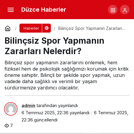
Bilinçsiz Spor Yapmanın Zararları Nelerdir?
Düzce Haberler
Yorum Yap
Bilinçsiz Spor Yapmanın Zararları
Haberler
Nelerdir?
Bilinçsiz Spor Yapmanın
Zararları Nelerdir?
Bilinçsiz spor yapmanın zararlarını önlemek, hem
fiziksel hem de psikolojik sağlığımızı korumak için kritik
öneme sahiptir. Bilinçli bir şekilde spor yapmak, uzun
vadede daha sağlıklı ve verimli bir yaşam
sürdürmenize yardımcı olacaktır.
admin
tarafından yayınlandı
6 Temmuz 2025, 22:36
yayınlandı
6 Temmuz 2025,
22:36
güncellendi
7