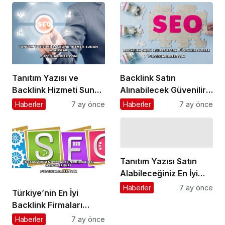
Tanıtım Yazısı ve
Backlink Satın
Backlink Hizmeti Sunan
Alınabilecek Güvenilir
Ajanslar
Siteler
Haberler
7 ay önce
Haberler
7 ay önce
Tanıtım Yazısı Satın
Alabileceğiniz En İyi
Firmalar
Haberler
7 ay önce
Türkiye’nin En İyi
Backlink Firmaları
Hangileridir?
Haberler
7 ay önce